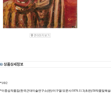
*1/0/2
*이중섭작품집(한국근대미술연구소(편)/이구열/요문사/1976.11.5(초판)/50작품및해설/