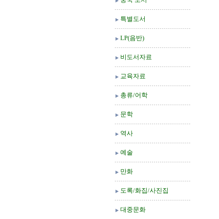
특별도서
LP(음반)
비도서자료
교육자료
총류/어학
문학
역사
예술
만화
도록/화집/사진집
대중문화