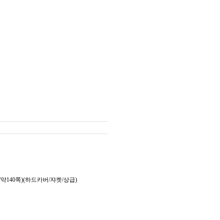
약140쪽)(하드카버/쟈켓/상급)