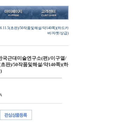
1.5(초판)/50작품및해설/약140쪽)(하드카
버/쟈켓/상급)
국근대미술연구소(편)/이구열/
.5(초판)/50작품및해설/약140쪽)(하
)
A