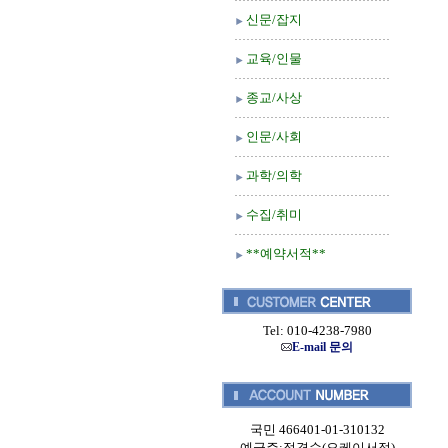
신문/잡지
교육/인물
종교/사상
인문/사회
과학/의학
수집/취미
**예약서적**
Tel: 010-4238-7980
E-mail 문의
국민 466401-01-310132
예금주:정경순(오케이서적)