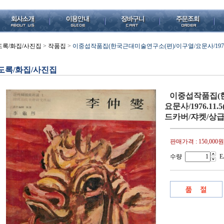
도록/화집/사진집
>
작품집
>
이중섭작품집(한국근대미술연구소(편)/이구열/요문사/1976.1
도록/화집/사진집
이중섭작품집(한
요문사/1976.11
드카버/쟈켓/상급
판매가격 :
150,000원
수량
E