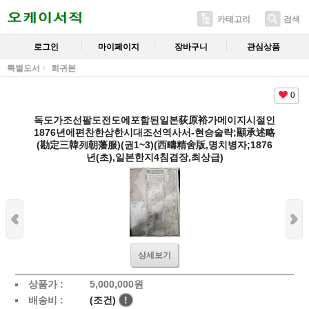
카테고리
검색
로그인
마이페이지
장바구니
관심상품
특별도서
희귀본
0
독도가조선팔도전도에포함된일본荻原裕가메이지시절인
1876년에편찬한삼한시대조선역사서-현승술략;顯承述略
(勘定三韓列朝藩服)(권1~3)(西疇精舍版,명치병자;1876
년(초),일본한지4침겹장,최상급)
상세보기
상품가 :
5,000,000
원
배송비 :
(조건)
!