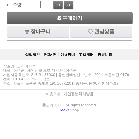
수량 :
+1
-1
구매하기
장바구니
관심상품
상점정보
PC버젼
이용안내
고객센터
커뮤니티
상호명 : 오케이서적
대표 : 정경순 | 개인정보 보호 책임자 : 정경순
사업자등록번호 :217-91-37030 | 통신판매업신고번호 : 2014-서울노원-0176
전화 : 010-4238-7980 | 팩스 :
주소 : 서울시 노원구 중계로 195 107-1201 (중계동, 동진, 신안아파트)
이용약관
|
개인정보처리방침
ⓒ오케이서적 All rights reserved.
Make
Shop