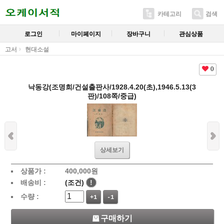
카테고리
검색
로그인
마이페이지
장바구니
관심상품
고서
현대소설
0
낙동강(조명희/건설출판사/1928.4.20(초),1946.5.13(3
판)/108쪽/중급)
상세보기
상품가 :
400,000
원
배송비 :
(조건)
!
수량 :
+1
-1
구매하기