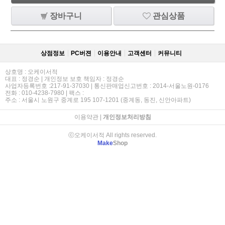
장바구니
관심상품
상점정보
PC버젼
이용안내
고객센터
커뮤니티
상호명 : 오케이서적
대표 : 정경순 | 개인정보 보호 책임자 : 정경순
사업자등록번호 :217-91-37030 | 통신판매업신고번호 : 2014-서울노원-0176
전화 : 010-4238-7980 | 팩스 :
주소 : 서울시 노원구 중계로 195 107-1201 (중계동, 동진, 신안아파트)
이용약관
|
개인정보처리방침
ⓒ오케이서적 All rights reserved.
Make
Shop