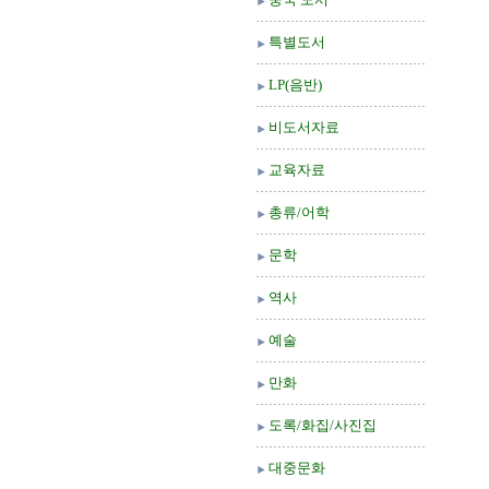
특별도서
LP(음반)
비도서자료
교육자료
총류/어학
문학
역사
예술
만화
도록/화집/사진집
대중문화