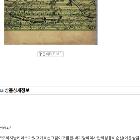
*9/14/5
*오리지날케이스가있고거북선그림이포함된-박기당의역사만화성웅이순신(이은상감수,박기당