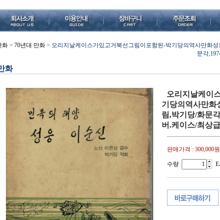
만화
>
70년대 만화
>
오리지날케이스가있고거북선그림이포함된-박기당의역사만화성웅
문각,197
만화
오리지날케이스
기당의역사만화
림,박기당/화문각,1
버.케이스/최상급
판매가격 :
300,000원
수량
E