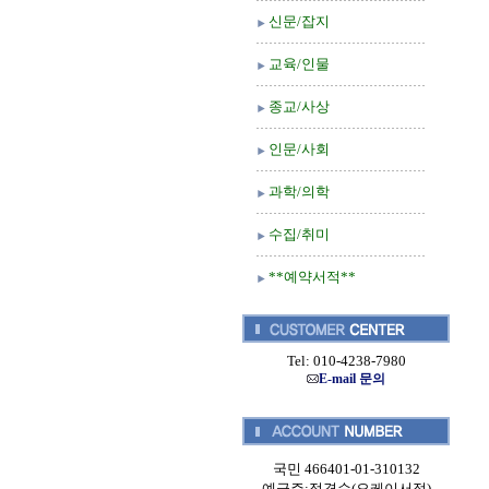
신문/잡지
교육/인물
종교/사상
인문/사회
과학/의학
수집/취미
**예약서적**
Tel: 010-4238-7980
E-mail 문의
국민 466401-01-310132
예금주:정경순(오케이서적)