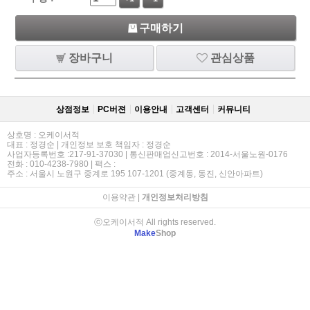
구매하기
장바구니
관심상품
상점정보
PC버젼
이용안내
고객센터
커뮤니티
상호명 : 오케이서적
대표 : 정경순 | 개인정보 보호 책임자 : 정경순
사업자등록번호 :217-91-37030 | 통신판매업신고번호 : 2014-서울노원-0176
전화 : 010-4238-7980 | 팩스 :
주소 : 서울시 노원구 중계로 195 107-1201 (중계동, 동진, 신안아파트)
이용약관
|
개인정보처리방침
ⓒ오케이서적 All rights reserved.
Make
Shop