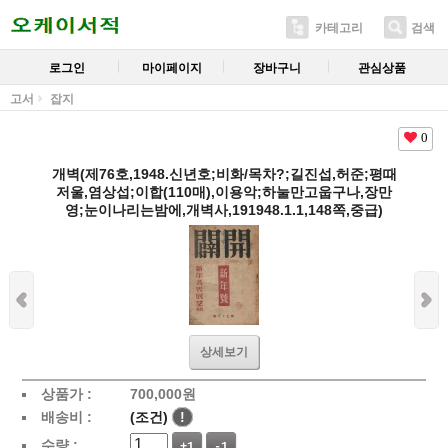
카테고리
검색
로그인
마이페이지
장바구니
관심상품
고서
잡지
0
개벽(제76호,1948.신년호;비화/목차?;길진섭,허준;평때
저울,염상섭;이합(110매),이용악;하눌만고웁구나,장만
영;눈이나리는밤에,개벽사,191948.1.1,148쪽,중급)
상세보기
상품가 :
700,000
원
배송비 :
(조건)
!
수량 :
+1
-1