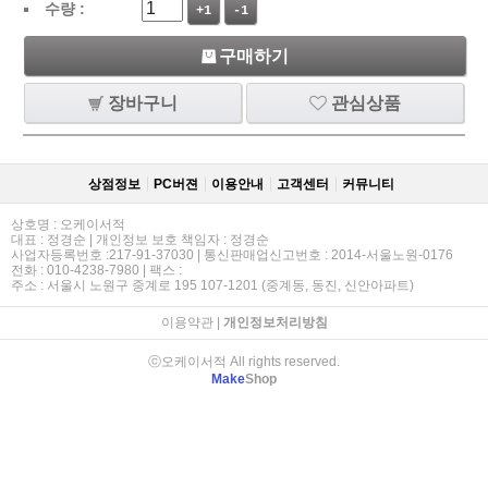
수량 :
+1
-1
구매하기
장바구니
관심상품
상점정보
PC버젼
이용안내
고객센터
커뮤니티
상호명 : 오케이서적
대표 : 정경순 | 개인정보 보호 책임자 : 정경순
사업자등록번호 :217-91-37030 | 통신판매업신고번호 : 2014-서울노원-0176
전화 : 010-4238-7980 | 팩스 :
주소 : 서울시 노원구 중계로 195 107-1201 (중계동, 동진, 신안아파트)
이용약관
|
개인정보처리방침
ⓒ오케이서적 All rights reserved.
Make
Shop