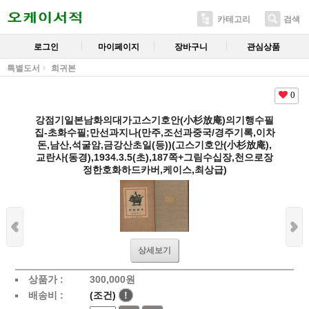
카테고리
검색
로그인
마이페이지
장바구니
관심상품
특별도서
희귀본
0
강점기일본남화의대가고스기호안(小杉放庵)의기행수필
집-초화수필;만선과지나(만주,조선과중국/경주기록,이차
돈,남산,석굴암,금강산초일(등))(고스기호안(小杉放庵),
교란사(동경),1934.3.5(초),187쪽+그림수십장,천으로장
정한호화하드카버,케이스,최상급)
상세보기
상품가 :
300,000
원
배송비 :
(조건)
!