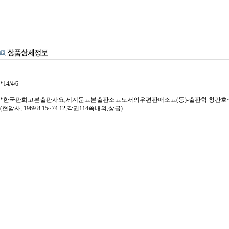
*14/4/6
*한국판화고본출판사요,세계문고본출판소고도서의우편판매소고(등)-출판학 창간호~5집,11집,
(현암사, 1969.8.15~74.12,각권114쪽내외,상급)