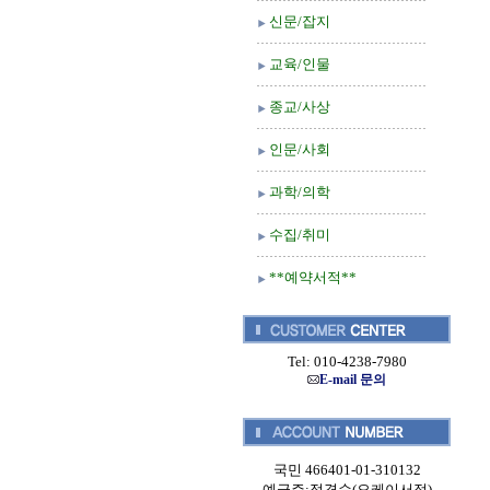
신문/잡지
교육/인물
종교/사상
인문/사회
과학/의학
수집/취미
**예약서적**
Tel: 010-4238-7980
E-mail 문의
국민 466401-01-310132
예금주:정경순(오케이서적)