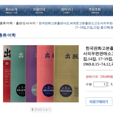
총류/어학
>
출판/도서/서지
>
한국판화고본출판사요,세계문고본출판소고도서의우편판매소고
17~19집,21집,22집 총12책(현
총류/어학
한국판화고본출
서의우편판매소고(
집,14집, 17~19
1969.8.15~74
판매가격 :
250,000원
수량
E