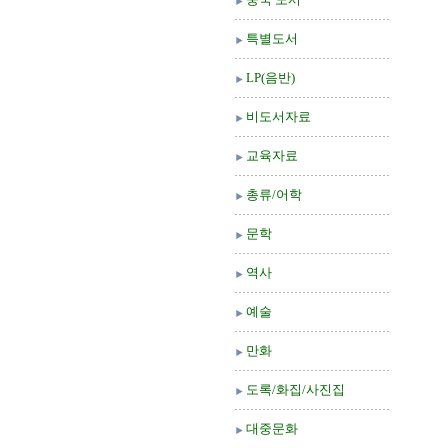
특별도서
LP(음반)
비도서자료
교육자료
총류/어학
문학
역사
예술
만화
도록/화집/사진집
대중문화