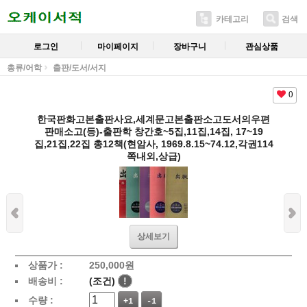
카테고리
검색
로그인
마이페이지
장바구니
관심상품
총류/어학
출판/도서/서지
0
한국판화고본출판사요,세계문고본출판소고도서의우편
판매소고(등)-출판학 창간호~5집,11집,14집, 17~19
집,21집,22집 총12책(현암사, 1969.8.15~74.12,각권114
쪽내외,상급)
상세보기
상품가 :
250,000
원
배송비 :
(조건)
!
수량 :
+1
-1