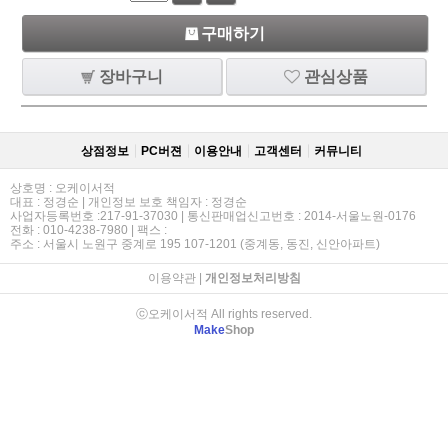
구매하기
장바구니
관심상품
상점정보
PC버젼
이용안내
고객센터
커뮤니티
상호명 : 오케이서적
대표 : 정경순 | 개인정보 보호 책임자 : 정경순
사업자등록번호 :217-91-37030 | 통신판매업신고번호 : 2014-서울노원-0176
전화 : 010-4238-7980 | 팩스 :
주소 : 서울시 노원구 중계로 195 107-1201 (중계동, 동진, 신안아파트)
이용약관
|
개인정보처리방침
ⓒ오케이서적 All rights reserved.
Make
Shop