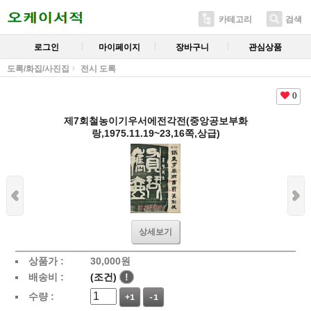
카테고리
검색
로그인
마이페이지
장바구니
관심상품
도록/화집/사진집
전시 도록
0
제7회철농이기우서에전각전(중앙공보부화
랑,1975.11.19~23,16쪽,상급)
상세보기
상품가 :
30,000
원
배송비 :
(조건)
!
수량 :
+1
-1