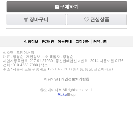
구매하기
장바구니
관심상품
상점정보
PC버젼
이용안내
고객센터
커뮤니티
상호명 : 오케이서적
대표 : 정경순 | 개인정보 보호 책임자 : 정경순
사업자등록번호 :217-91-37030 | 통신판매업신고번호 : 2014-서울노원-0176
전화 : 010-4238-7980 | 팩스 :
주소 : 서울시 노원구 중계로 195 107-1201 (중계동, 동진, 신안아파트)
이용약관
|
개인정보처리방침
ⓒ오케이서적 All rights reserved.
Make
Shop