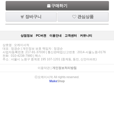
구매하기
장바구니
관심상품
상점정보
PC버젼
이용안내
고객센터
커뮤니티
상호명 : 오케이서적
대표 : 정경순 | 개인정보 보호 책임자 : 정경순
사업자등록번호 :217-91-37030 | 통신판매업신고번호 : 2014-서울노원-0176
전화 : 010-4238-7980 | 팩스 :
주소 : 서울시 노원구 중계로 195 107-1201 (중계동, 동진, 신안아파트)
이용약관
|
개인정보처리방침
ⓒ오케이서적 All rights reserved.
Make
Shop