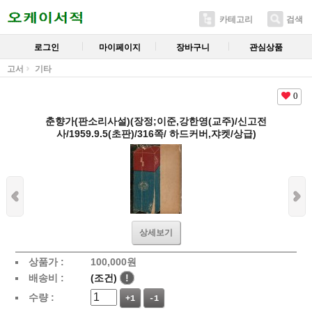
카테고리
검색
로그인
마이페이지
장바구니
관심상품
고서
기타
0
춘향가(판소리사설)(장정;이준,강한영(교주)/신고전
사/1959.9.5(초판)/316쪽/ 하드커버,쟈켓/상급)
상세보기
상품가 :
100,000
원
배송비 :
(조건)
!
수량 :
+1
-1