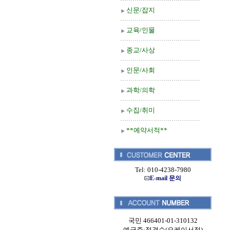
신문/잡지
교육/인물
종교/사상
인문/사회
과학/의학
수집/취미
**예약서적**
Tel: 010-4238-7980
E-mail 문의
국민 466401-01-310132
예금주:정경순(오케이서적)