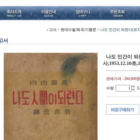
고서
>
현대수필/희곡/기행문
>
나도 인간이 되련다(유치진 
고서
나도 인간이 되
사,1953.12.10초
판매가격 :
200,000원
수량
E