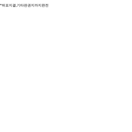
*뒤표지결,기타판권지까지완전