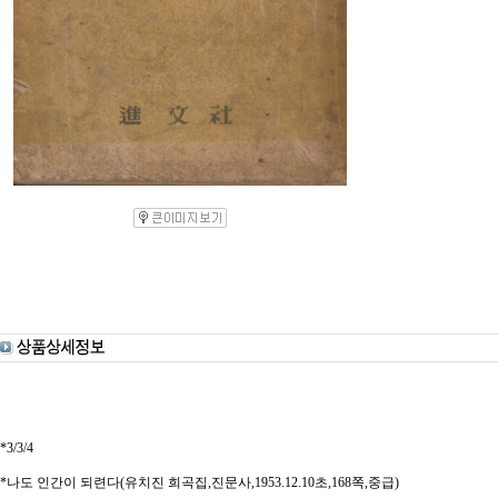
*3/3/4
*나도 인간이 되련다(유치진 희곡집,진문사,1953.12.10초,168쪽,중급)