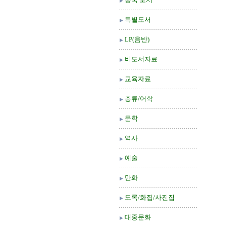
특별도서
LP(음반)
비도서자료
교육자료
총류/어학
문학
역사
예술
만화
도록/화집/사진집
대중문화