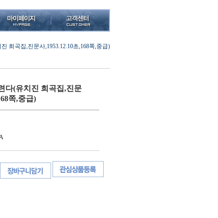
희곡집,진문사,1953.12.10초,168쪽,중급)
련다(유치진 희곡집,진문
,168쪽,중급)
A