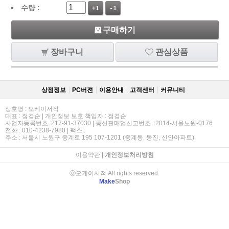
수량 :
+1
-1
구매하기
장바구니
관심상품
상점정보
PC버젼
이용안내
고객센터
커뮤니티
상호명 : 오케이서적
대표 : 정경순 | 개인정보 보호 책임자 : 정경순
사업자등록번호 :217-91-37030 | 통신판매업신고번호 : 2014-서울노원-0176
전화 : 010-4238-7980 | 팩스 :
주소 : 서울시 노원구 중계로 195 107-1201 (중계동, 동진, 신안아파트)
이용약관
|
개인정보처리방침
ⓒ오케이서적 All rights reserved.
Make
Shop