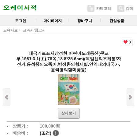
카테고리
검색
로그인
마이페이지
장바구니
관심상품
교육자료
교과서/참고서
0
태극기로표지장정한 어린이노래동산(문교
부,1981.3.1(초),78쪽,18.8*25.6cm)(목일신의우체통/자
전거,윤석중의오뚝이,방정환의형제별,안익태의애국가,
윤극영의할미꽃등)
상세보기
상품가 :
100,000
원
배송비 :
(조건)
!