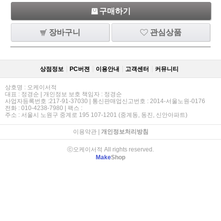
구매하기
장바구니
관심상품
상점정보
PC버젼
이용안내
고객센터
커뮤니티
상호명 : 오케이서적
대표 : 정경순 | 개인정보 보호 책임자 : 정경순
사업자등록번호 :217-91-37030 | 통신판매업신고번호 : 2014-서울노원-0176
전화 : 010-4238-7980 | 팩스 :
주소 : 서울시 노원구 중계로 195 107-1201 (중계동, 동진, 신안아파트)
이용약관
|
개인정보처리방침
ⓒ오케이서적 All rights reserved.
Make
Shop