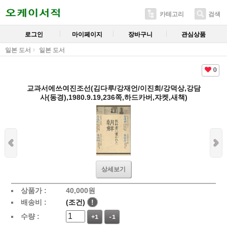
카테고리
검색
로그인
마이페이지
장바구니
관심상품
일본 도서
일본 도서
0
교과서에쓰여진조선(김다루/강재언/이진희/강덕상,강담
사(동경),1980.9.19,236쪽,하드카버,쟈켓,새책)
상세보기
상품가 :
40,000
원
배송비 :
(조건)
!
수량 :
+1
-1