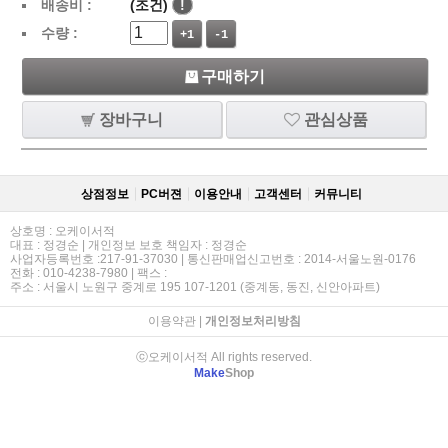
배송비 :
(조건)
!
수량 :
+1
-1
구매하기
장바구니
관심상품
상점정보
PC버젼
이용안내
고객센터
커뮤니티
상호명 : 오케이서적
대표 : 정경순 | 개인정보 보호 책임자 : 정경순
사업자등록번호 :217-91-37030 | 통신판매업신고번호 : 2014-서울노원-0176
전화 : 010-4238-7980 | 팩스 :
주소 : 서울시 노원구 중계로 195 107-1201 (중계동, 동진, 신안아파트)
이용약관
|
개인정보처리방침
ⓒ오케이서적 All rights reserved.
Make
Shop