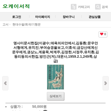
카테고리
검색
로그인
마이페이지
장바구니
관심상품
고서
현대수필/희곡/기행문
0
명사미문서한집(이광수;애욕의피안에서,김동환;문우안
서형에게,유치진;부여승경을보고,이효석;금강산에계신
문우에게,권상노,계용묵,박계주,김정한,서정주,유치환,김
동리등의서한집,방인근(저),대문사,1959.2.1,249쪽,상
급)
상세보기
상품가 :
50,000
원