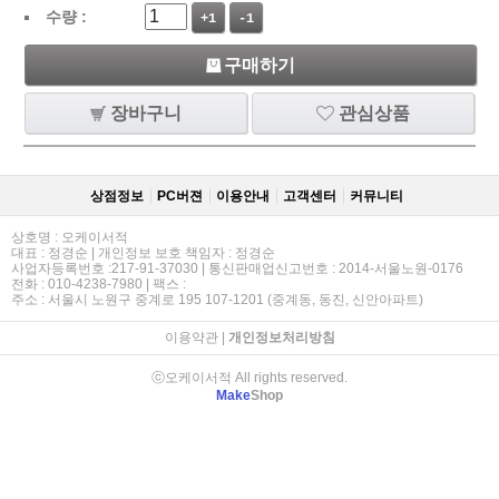
수량 :
+1
-1
구매하기
장바구니
관심상품
상점정보
PC버젼
이용안내
고객센터
커뮤니티
상호명 : 오케이서적
대표 : 정경순 | 개인정보 보호 책임자 : 정경순
사업자등록번호 :217-91-37030 | 통신판매업신고번호 : 2014-서울노원-0176
전화 : 010-4238-7980 | 팩스 :
주소 : 서울시 노원구 중계로 195 107-1201 (중계동, 동진, 신안아파트)
이용약관
|
개인정보처리방침
ⓒ오케이서적 All rights reserved.
Make
Shop