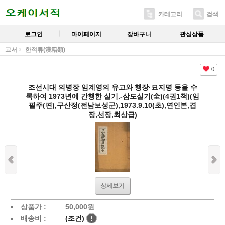
카테고리
검색
로그인
마이페이지
장바구니
관심상품
고서
한적류(漢籍類)
0
조선시대 의병장 임계영의 유고와 행장·묘지명 등을 수
록하여 1973년에 간행한 실기.-삼도실기(全)(4권1책)(임
필주(편),구산정(전남보성군),1973.9.10(초),연인본,겹
장,선장,최상급)
상세보기
상품가 :
50,000
원
배송비 :
(조건)
!