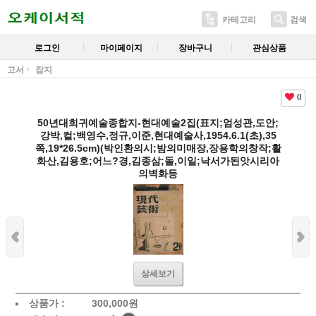
카테고리
검색
로그인
마이페이지
장바구니
관심상품
고서
잡지
0
50년대희귀예술종합지-현대예술2집(표지;엄성관,도안;
강박,컽;백영수,정규,이준,현대예술사,1954.6.1(초),35
쪽,19*26.5cm)(박인환의시;밤의미매장,장용학의창작;활
화산,김용호;어느?경,김종삼;돌,이일;낙서가된앗시리아
의벽화등
상세보기
상품가 :
300,000
원