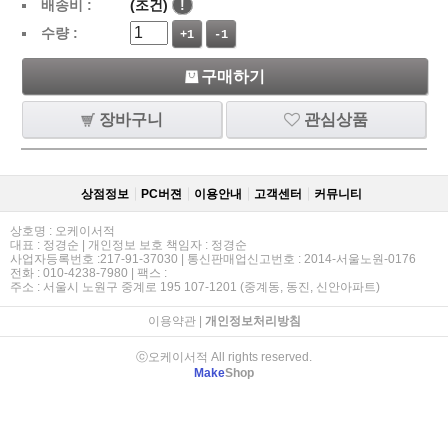
배송비 :
(조건)
!
수량 :
+1
-1
구매하기
장바구니
관심상품
상점정보
PC버젼
이용안내
고객센터
커뮤니티
상호명 : 오케이서적
대표 : 정경순 | 개인정보 보호 책임자 : 정경순
사업자등록번호 :217-91-37030 | 통신판매업신고번호 : 2014-서울노원-0176
전화 : 010-4238-7980 | 팩스 :
주소 : 서울시 노원구 중계로 195 107-1201 (중계동, 동진, 신안아파트)
이용약관
|
개인정보처리방침
ⓒ오케이서적 All rights reserved.
Make
Shop