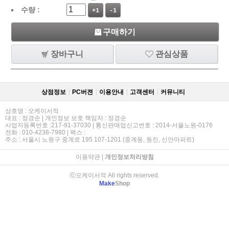
수량 :
+1
-1
구매하기
장바구니
관심상품
상점정보
PC버젼
이용안내
고객센터
커뮤니티
상호명 : 오케이서적
대표 : 정경순 | 개인정보 보호 책임자 : 정경순
사업자등록번호 :217-91-37030 | 통신판매업신고번호 : 2014-서울노원-0176
전화 : 010-4238-7980 | 팩스 :
주소 : 서울시 노원구 중계로 195 107-1201 (중계동, 동진, 신안아파트)
이용약관
|
개인정보처리방침
ⓒ오케이서적 All rights reserved.
Make
Shop