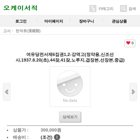
카테고리
검색
로그인
마이페이지
장바구니
관심상품
고서
한적류(漢籍類)
0
여유당전서제6집권1,2-강역고(정약용,신조선
사,1937.8.20(초),44잦,41잦,노루지,겹장본,선장본,중급)
상세보기
상품가 :
300,000
원
배송비 :
(조건)
!