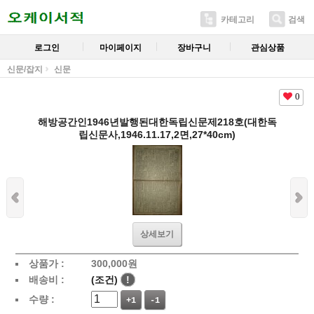
카테고리
검색
로그인
마이페이지
장바구니
관심상품
신문/잡지
신문
0
해방공간인1946년발행된대한독립신문제218호(대한독
립신문사,1946.11.17,2면,27*40cm)
상세보기
상품가 :
300,000
원
배송비 :
(조건)
!
수량 :
+1
-1