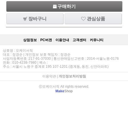
구매하기
장바구니
관심상품
상점정보
PC버젼
이용안내
고객센터
커뮤니티
상호명 : 오케이서적
대표 : 정경순 | 개인정보 보호 책임자 : 정경순
사업자등록번호 :217-91-37030 | 통신판매업신고번호 : 2014-서울노원-0176
전화 : 010-4238-7980 | 팩스 :
주소 : 서울시 노원구 중계로 195 107-1201 (중계동, 동진, 신안아파트)
이용약관
|
개인정보처리방침
ⓒ오케이서적 All rights reserved.
Make
Shop