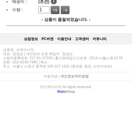
배송비 :
(조건)
!
수량 :
+1
-1
- 상품이 품절되었습니다. -
상점정보
PC버젼
이용안내
고객센터
커뮤니티
상호명 : 오케이서적
대표 : 정경순 | 개인정보 보호 책임자 : 정경순
사업자등록번호 :217-91-37030 | 통신판매업신고번호 : 2014-서울노원-0176
전화 : 010-4238-7980 | 팩스 :
주소 : 서울시 노원구 중계로 195 107-1201 (중계동, 동진, 신안아파트)
이용약관
|
개인정보처리방침
ⓒ오케이서적 All rights reserved.
Make
Shop