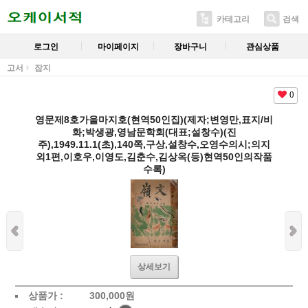
카테고리
검색
로그인
마이페이지
장바구니
관심상품
고서
잡지
0
영문제8호가을마지호(현역50인집)(제자;변영만,표지/비
화;박생광,영남문학회(대표;설창수)(진
주),1949.11.1(초),140쪽,구상,설창수,오영수의시;의지
외1편,이호우,이영도,김춘수,김상옥(등)현역50인의작품
수록)
상세보기
상품가 :
300,000
원