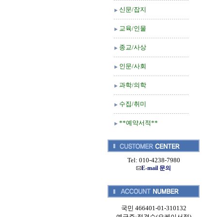
신문/잡지
교육/인물
종교/사상
인문/사회
과학/의학
수집/취미
**예약서적**
Tel: 010-4238-7980
E-mail 문의
국민 466401-01-310132
예금주:정경순(오케이서적)