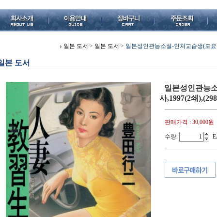
일본 도서
>
일본 도서
>
일본성인관능소설-인처교습생(도요다코지,
일본 도서
일본성인관능소
사,1997(2쇄),(2
판매가격 :
30,000원
수량
E