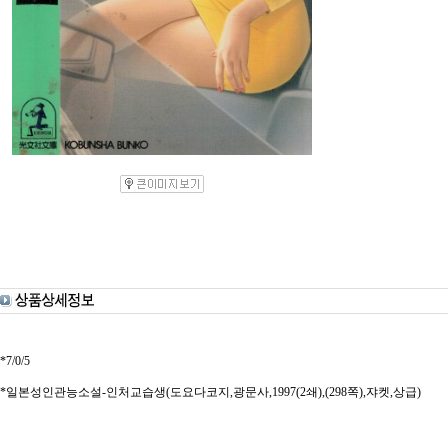
*7/0/5
*일본성인관능소설-인처교습생(도요다코지,광문사,1997(2쇄),(298쪽),쟈켓,상급)