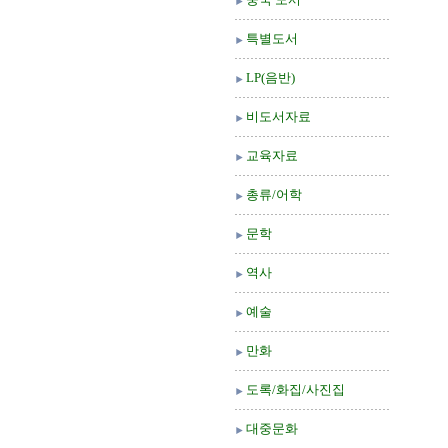
특별도서
LP(음반)
비도서자료
교육자료
총류/어학
문학
역사
예술
만화
도록/화집/사진집
대중문화