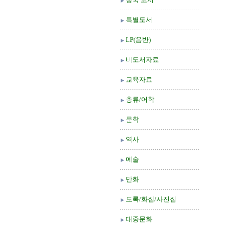
특별도서
LP(음반)
비도서자료
교육자료
총류/어학
문학
역사
예술
만화
도록/화집/사진집
대중문화