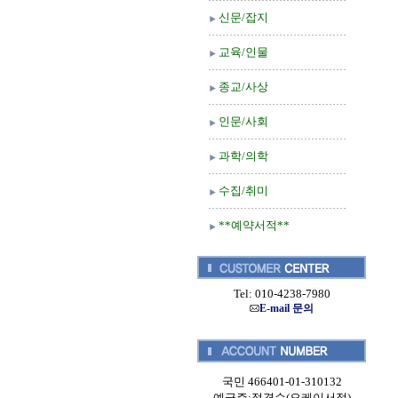
신문/잡지
교육/인물
종교/사상
인문/사회
과학/의학
수집/취미
**예약서적**
Tel: 010-4238-7980
E-mail 문의
국민 466401-01-310132
예금주:정경순(오케이서적)