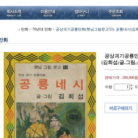
만화
>
70년대 만화
>
공상괴기공룡만화(햇님그림문고53)- 공룡네시(김희섭;글.
만화
공상괴기공룡만화
(김희섭;글.그림,소학
판매가격 :
200,000원
수량
E