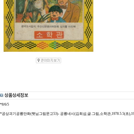
*8/6/5
*공상괴기공룡만화(햇님그림문고53)- 공룡네시(김희섭;글.그림,소학관,1978.5.5(초),19