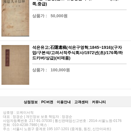
쪽,중급)
상품가 :
50,000원
석은유고;石隱遺稿(석은구영혁;1845~1916)(구자
업/구본석/고려서적주식회사/1972년(초)/176쪽/하
드카버/상급)(비매품)
상품가 :
100,000원
상점정보
PC버젼
이용안내
고객센터
커뮤니티
상호명 : 오케이서적
대표 : 정경순 | 개인정보 보호 책임자 : 정경순
사업자등록번호 :217-91-37030 | 통신판매업신고번호 : 2014-서울노원-0176
전화 : 010-4238-7980 | 팩스 :
주소 : 서울시 노원구 중계로 195 107-1201 (중계동, 동진, 신안아파트)