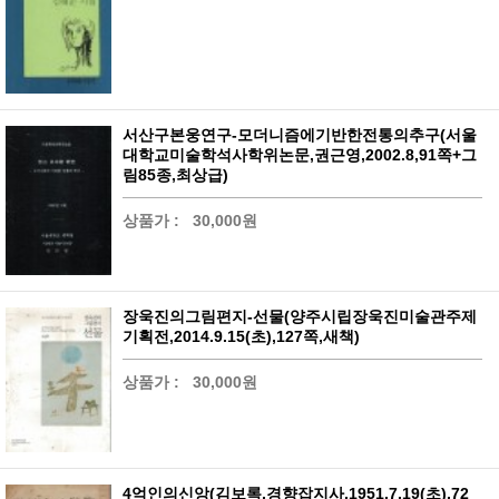
서산구본웅연구-모더니즘에기반한전통의추구(서울
대학교미술학석사학위논문,권근영,2002.8,91쪽+그
림85종,최상급)
상품가 :
30,000원
장욱진의그림편지-선물(양주시립장욱진미술관주제
기획전,2014.9.15(초),127쪽,새책)
상품가 :
30,000원
4억인의신앙(김보록,경향잡지사,1951.7.19(초),72