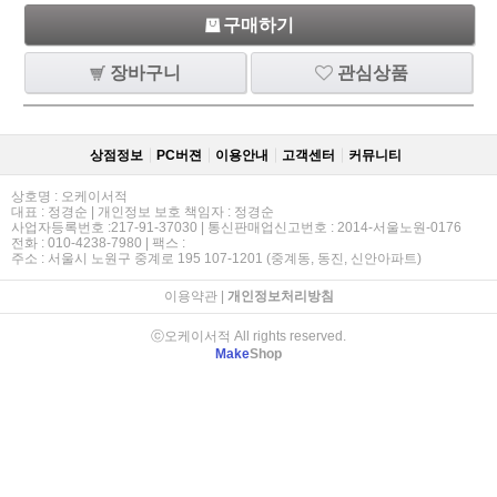
구매하기
장바구니
관심상품
상점정보
PC버젼
이용안내
고객센터
커뮤니티
상호명 : 오케이서적
대표 : 정경순 | 개인정보 보호 책임자 : 정경순
사업자등록번호 :217-91-37030 | 통신판매업신고번호 : 2014-서울노원-0176
전화 : 010-4238-7980 | 팩스 :
주소 : 서울시 노원구 중계로 195 107-1201 (중계동, 동진, 신안아파트)
이용약관
|
개인정보처리방침
ⓒ오케이서적 All rights reserved.
Make
Shop