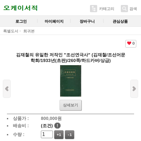
카테고리
검색
로그인
마이페이지
장바구니
관심상품
특별도서
희귀본
0
김재철의 유일한 저작인 "조선연극사" (김재철/조선어문
학회/1933년(초판)/260쪽/하드카버/상급)
상세보기
상품가 :
800,000
원
배송비 :
(조건)
!
수량 :
+1
-1