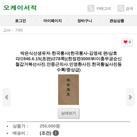
카테고리
검색
로그인
마이페이지
장바구니
관심상품
고서
기타
0
박은식선생유저-한국통사(한국통사-김영세 편/삼호
각/1946.6.15(초판)/278쪽)(한정판3000부/이충무공순신
철갑거북선사진.안중근의사.민영환사진.한국황실사진등
수록/중상급)
상세보기
상품가 :
250,000
원
배송비 :
(조건)
!