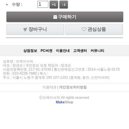
수량 :
+1
-1
구매하기
장바구니
관심상품
상점정보
PC버젼
이용안내
고객센터
커뮤니티
상호명 : 오케이서적
대표 : 정경순 | 개인정보 보호 책임자 : 정경순
사업자등록번호 :217-91-37030 | 통신판매업신고번호 : 2014-서울노원-0176
전화 : 010-4238-7980 | 팩스 :
주소 : 서울시 노원구 중계로 195 107-1201 (중계동, 동진, 신안아파트)
이용약관
|
개인정보처리방침
ⓒ오케이서적 All rights reserved.
Make
Shop