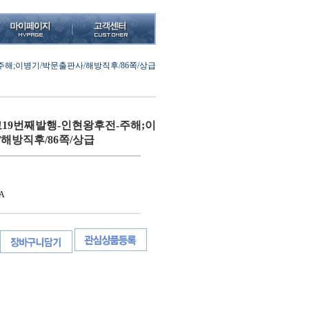
해;이병기/박문출판사/해방직후/86쪽/상급
19번째발행-인현왕후전-주해;이
해방직후/86쪽/상급
A