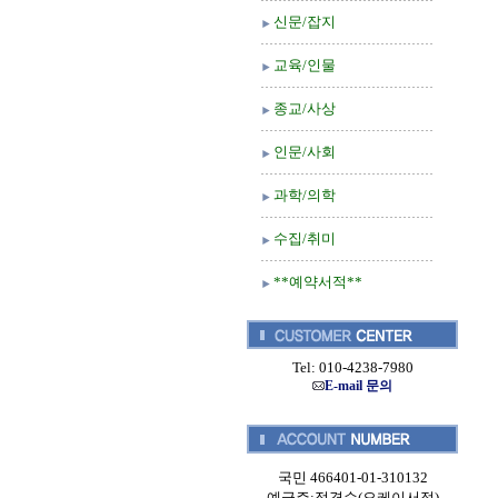
신문/잡지
교육/인물
종교/사상
인문/사회
과학/의학
수집/취미
**예약서적**
Tel: 010-4238-7980
E-mail 문의
국민 466401-01-310132
예금주:정경순(오케이서적)