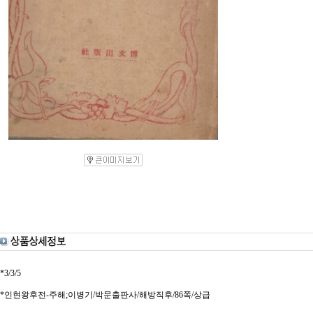
*3/3/5
*인현왕후전-주해;이병기/박문출판사/해방직후/86쪽/상급