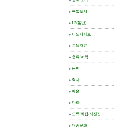
특별도서
LP(음반)
비도서자료
교육자료
총류/어학
문학
역사
예술
만화
도록/화집/사진집
대중문화