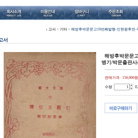
고서
>
기타
>
해방후박문문고19번째발행-인현왕후전-주
고서
해방후박문문고
병기/박문출판사/
판매가격 :
150,000원
수량
E