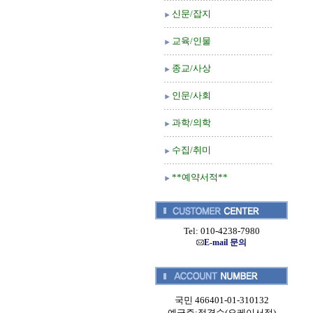
신문/잡지
교육/인물
종교/사상
인문/사회
과학/의학
수집/취미
**예약서적**
Tel: 010-4238-7980
E-mail 문의
국민 466401-01-310132
예금주:정경순(오케이서적)