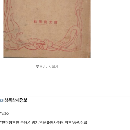
*3/3/5
*인현왕후전-주해;이병기/박문출판사/해방직후/86쪽/상급