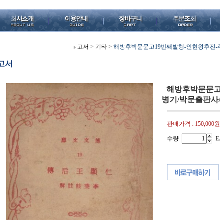
고서
>
기타
>
해방후박문문고19번째발행-인현왕후전-주
고서
해방후박문문고
병기/박문출판사/
판매가격 :
150,000원
수량
E