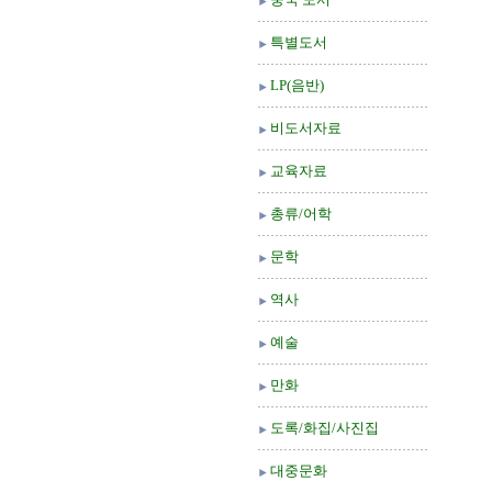
특별도서
LP(음반)
비도서자료
교육자료
총류/어학
문학
역사
예술
만화
도록/화집/사진집
대중문화