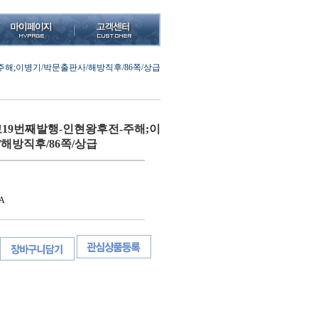
해;이병기/박문출판사/해방직후/86쪽/상급
19번째발행-인현왕후전-주해;이
해방직후/86쪽/상급
A