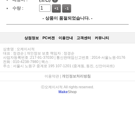
수량 :
+1
-1
- 상품이 품절되었습니다. -
상점정보
PC버젼
이용안내
고객센터
커뮤니티
상호명 : 오케이서적
대표 : 정경순 | 개인정보 보호 책임자 : 정경순
사업자등록번호 :217-91-37030 | 통신판매업신고번호 : 2014-서울노원-0176
전화 : 010-4238-7980 | 팩스 :
주소 : 서울시 노원구 중계로 195 107-1201 (중계동, 동진, 신안아파트)
이용약관
|
개인정보처리방침
ⓒ오케이서적 All rights reserved.
Make
Shop