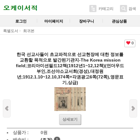
카테고리
검색
로그인
마이페이지
장바구니
관심상품
특별도서
희귀본
0
한국 선교사들이 초교파적으로 선교현장에 대한 정보를
교환할 목적으로 발간된기관지-The Korea mission
field;코리아미션필드12책(1912년1~12,12책)(언더우드
부인,조선야소교서회(경성),대정원
년;1912.1.10~12.10,374쪽+각권광고6쪽(72쪽),영문표
기,상급)
상세보기
상품가 :
0
원
배송비 :
(조건)
!