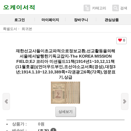
카테고리
검색
로그인
마이페이지
장바구니
관심상품
특별도서
희귀본
0
재한선교사들이초교파적으로정보교환,선교활동을의해
서울에서발행한기독교잡지-The KOREA MISSION
FIELD;EJ 코리아 미션필드11책(1914년1~10,12,11책
(11월호결))(언더우드부인,조선야소교서회(경성),대정3
년;1914.1.10~12.10,389쪽+각권광고6쪽(72쪽),영문표
기,상급
상세보기
상품가 :
0
원
배송비 :
(조건)
!