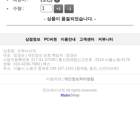
수량 :
+1
-1
- 상품이 품절되었습니다. -
상점정보
PC버젼
이용안내
고객센터
커뮤니티
상호명 : 오케이서적
대표 : 정경순 | 개인정보 보호 책임자 : 정경순
사업자등록번호 :217-91-37030 | 통신판매업신고번호 : 2014-서울노원-0176
전화 : 010-4238-7980 | 팩스 :
주소 : 서울시 노원구 중계로 195 107-1201 (중계동, 동진, 신안아파트)
이용약관
|
개인정보처리방침
ⓒ오케이서적 All rights reserved.
Make
Shop