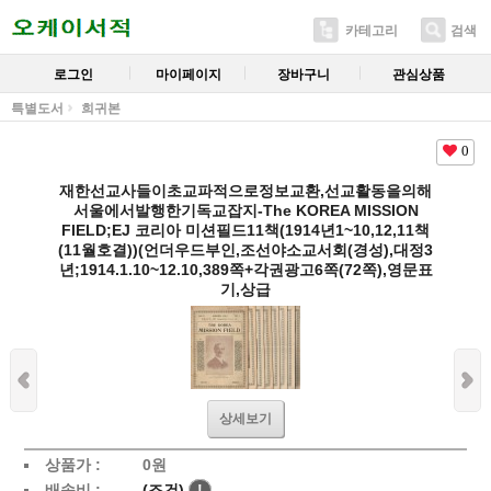
카테고리
검색
로그인
마이페이지
장바구니
관심상품
특별도서
희귀본
0
재한선교사들이초교파적으로정보교환,선교활동을의해
서울에서발행한기독교잡지-The KOREA MISSION
FIELD;EJ 코리아 미션필드11책(1914년1~10,12,11책
(11월호결))(언더우드부인,조선야소교서회(경성),대정3
년;1914.1.10~12.10,389쪽+각권광고6쪽(72쪽),영문표
기,상급
상세보기
상품가 :
0
원
배송비 :
(조건)
!