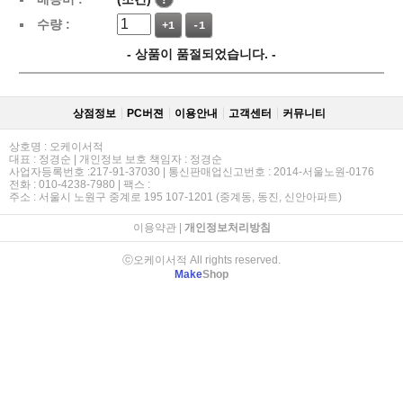
수량 :
+1
-1
- 상품이 품절되었습니다. -
상점정보
PC버젼
이용안내
고객센터
커뮤니티
상호명 : 오케이서적
대표 : 정경순 | 개인정보 보호 책임자 : 정경순
사업자등록번호 :217-91-37030 | 통신판매업신고번호 : 2014-서울노원-0176
전화 : 010-4238-7980 | 팩스 :
주소 : 서울시 노원구 중계로 195 107-1201 (중계동, 동진, 신안아파트)
이용약관
|
개인정보처리방침
ⓒ오케이서적 All rights reserved.
Make
Shop