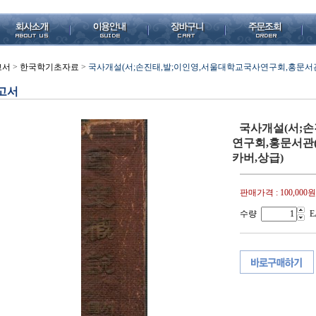
고서
>
한국학기초자료
>
국사개설(서;손진태,발;이인영,서울대학교국사연구회,홍문서관(종로),
고서
국사개설(서;손
연구회,홍문서관(종로
카버,상급)
판매가격 :
100,000원
수량
E