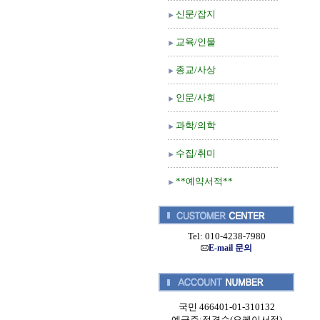
신문/잡지
교육/인물
종교/사상
인문/사회
과학/의학
수집/취미
**예약서적**
Tel: 010-4238-7980
E-mail 문의
국민 466401-01-310132
예금주:정경순(오케이서적)