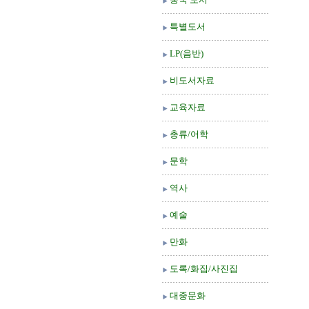
특별도서
LP(음반)
비도서자료
교육자료
총류/어학
문학
역사
예술
만화
도록/화집/사진집
대중문화