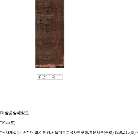
*0/0/5(훈)
*국사개설(서;손진태,발;이인영,서울대학교국사연구회,홍문서관(종로),1950.2.15(초),