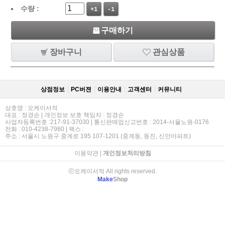
수량 :
+1
-1
구매하기
장바구니
관심상품
상점정보
PC버젼
이용안내
고객센터
커뮤니티
상호명 : 오케이서적
대표 : 정경순 | 개인정보 보호 책임자 : 정경순
사업자등록번호 :217-91-37030 | 통신판매업신고번호 : 2014-서울노원-0176
전화 : 010-4238-7980 | 팩스 :
주소 : 서울시 노원구 중계로 195 107-1201 (중계동, 동진, 신안아파트)
이용약관
|
개인정보처리방침
ⓒ오케이서적 All rights reserved.
Make
Shop