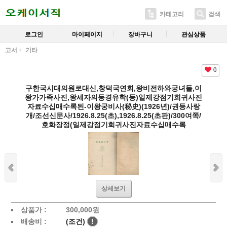
카테고리
검색
로그인
마이페이지
장바구니
관심상품
고서
기타
0
구한국시대의원로대신,창덕국연회,왕비전하와궁녀들,이
왕가가족사진,왕세자의동경유학(등)일제강점기희귀사진
자료수십매수록된-이왕궁비사(秘史)(1926년)/권등사랑
개/조선신문사/1926.8.25(초),1926.8.25(초판)/300여쪽/
호화장정(일제강점기희귀사진자료수십매수록
상세보기
상품가 :
300,000
원
배송비 :
(조건)
!