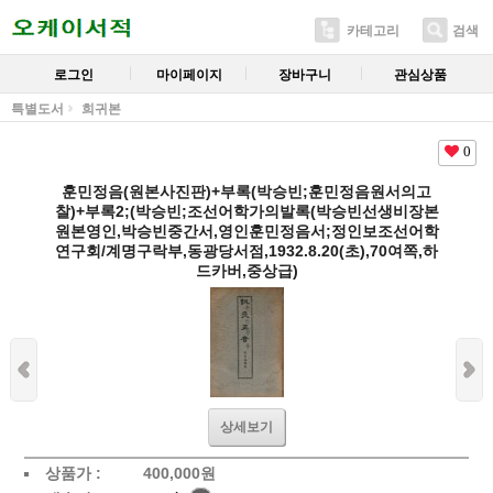
카테고리
검색
로그인
마이페이지
장바구니
관심상품
특별도서
희귀본
0
훈민정음(원본사진판)+부록(박승빈;훈민정음원서의고
찰)+부록2;(박승빈;조선어학가의발록(박승빈선생비장본
원본영인,박승빈중간서,영인훈민정음서;정인보조선어학
연구회/계명구락부,동광당서점,1932.8.20(초),70여쪽,하
드카버,중상급)
상세보기
상품가 :
400,000
원