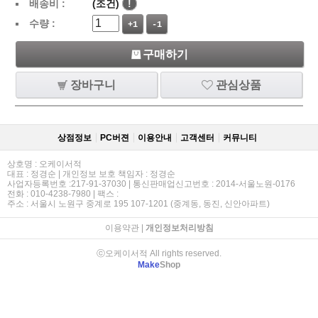
배송비 :
(조건)
!
수량 :
+1
-1
구매하기
장바구니
관심상품
상점정보
PC버젼
이용안내
고객센터
커뮤니티
상호명 : 오케이서적
대표 : 정경순 | 개인정보 보호 책임자 : 정경순
사업자등록번호 :217-91-37030 | 통신판매업신고번호 : 2014-서울노원-0176
전화 : 010-4238-7980 | 팩스 :
주소 : 서울시 노원구 중계로 195 107-1201 (중계동, 동진, 신안아파트)
이용약관
|
개인정보처리방침
ⓒ오케이서적 All rights reserved.
Make
Shop