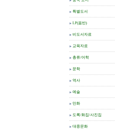
특별도서
LP(음반)
비도서자료
교육자료
총류/어학
문학
역사
예술
만화
도록/화집/사진집
대중문화