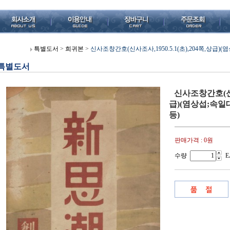
특별도서
>
희귀본
>
신사조창간호(신사조사,1950.5.1(초),204쪽,상
특별도서
신사조창간호(신사조
급)(염상섭;속
등)
판매가격 :
0원
수량
E