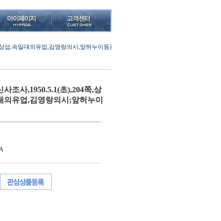
급)(염상섭;속일대의유업,김영랑의시;앞허누이등)
사,1950.5.1(초),204쪽,상
일대의유업,김영랑의시;앞허누이
A