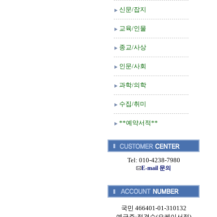
신문/잡지
교육/인물
종교/사상
인문/사회
과학/의학
수집/취미
**예약서적**
Tel: 010-4238-7980
E-mail 문의
국민 466401-01-310132
예금주:정경순(오케이서적)