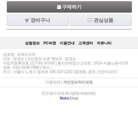
구매하기
장바구니
관심상품
상점정보
PC버젼
이용안내
고객센터
커뮤니티
상호명 : 오케이서적
대표 : 정경순 | 개인정보 보호 책임자 : 정경순
사업자등록번호 :217-91-37030 | 통신판매업신고번호 : 2014-서울노원-0176
전화 : 010-4238-7980 | 팩스 :
주소 : 서울시 노원구 중계로 195 107-1201 (중계동, 동진, 신안아파트)
이용약관
|
개인정보처리방침
ⓒ오케이서적 All rights reserved.
Make
Shop