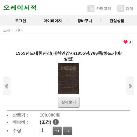
카테고리
검색
로그인
마이페이지
장바구니
관심상품
고서
기타
0
1955년도대한연감(대한연감사/1955년/766쪽/하드카바/
상급)
상세보기
상품가 :
100,000
원
배송비 :
(조건)
!
수량 :
+1
-1