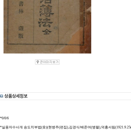
*0/0/6
*실용자수사개 송도치부법(全)(현병주(편집),김경식/배준여(병렬),덕흥서림(1921.9.25(재