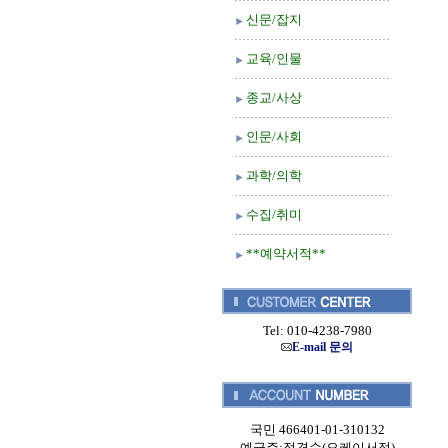
신문/잡지
교육/인물
종교/사상
인문/사회
과학/의학
수집/취미
**예약서적**
Tel: 010-4238-7980
E-mail 문의
국민 466401-01-310132
예금주:정경순(오케이서적)