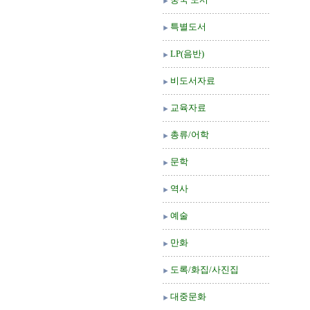
특별도서
LP(음반)
비도서자료
교육자료
총류/어학
문학
역사
예술
만화
도록/화집/사진집
대중문화