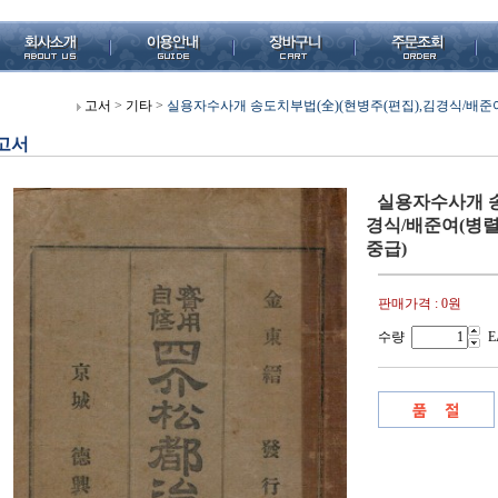
고서
>
기타
>
실용자수사개 송도치부법(全)(현병주(편집),김경식/배준여(병렬)
고서
실용자수사개 송
경식/배준여(병렬),덕
중급)
판매가격 :
0원
수량
E