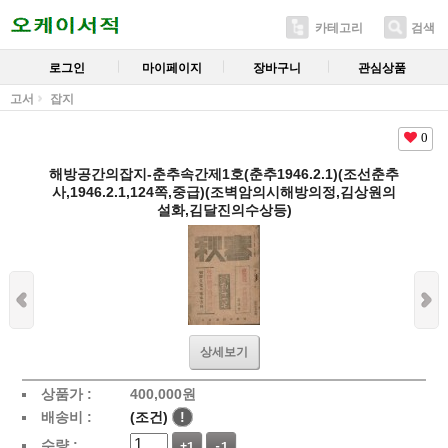
카테고리
검색
로그인
마이페이지
장바구니
관심상품
고서
잡지
0
해방공간의잡지-춘추속간제1호(춘추1946.2.1)(조선춘추
사,1946.2.1,124쪽,중급)(조벽암의시해방의정,김상원의
설화,김달진의수상등)
상세보기
상품가 :
400,000
원
배송비 :
(조건)
!
수량 :
+1
-1