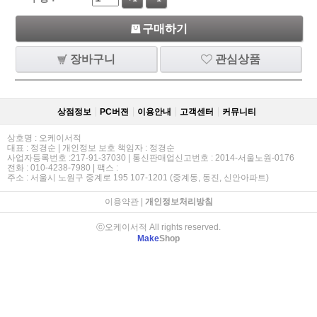
구매하기
장바구니
관심상품
상점정보
PC버젼
이용안내
고객센터
커뮤니티
상호명 : 오케이서적
대표 : 정경순 | 개인정보 보호 책임자 : 정경순
사업자등록번호 :217-91-37030 | 통신판매업신고번호 : 2014-서울노원-0176
전화 : 010-4238-7980 | 팩스 :
주소 : 서울시 노원구 중계로 195 107-1201 (중계동, 동진, 신안아파트)
이용약관
|
개인정보처리방침
ⓒ오케이서적 All rights reserved.
Make
Shop