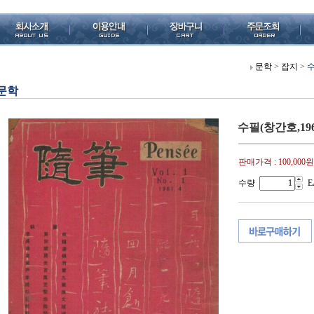
문학
>
잡지
>
수
문학
수필(창간호,1961
판매가격 :
100,000원
수량
E