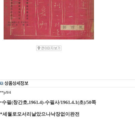
**p/9/4
수필(창간호,1961.4)-수필사/1961.4.1(초)/50쪽
*
*세월로모서리날았으나낙장없이완전