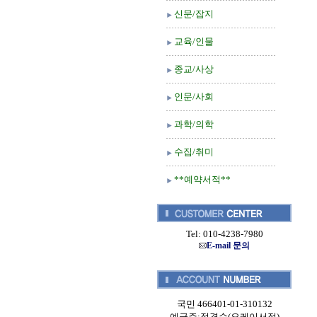
신문/잡지
교육/인물
종교/사상
인문/사회
과학/의학
수집/취미
**예약서적**
Tel: 010-4238-7980
E-mail 문의
국민 466401-01-310132
예금주:정경순(오케이서적)