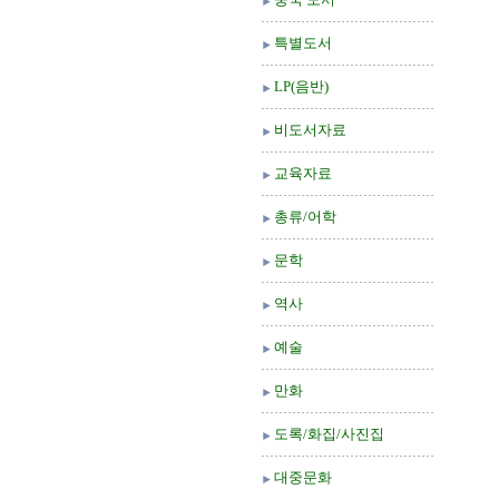
특별도서
LP(음반)
비도서자료
교육자료
총류/어학
문학
역사
예술
만화
도록/화집/사진집
대중문화