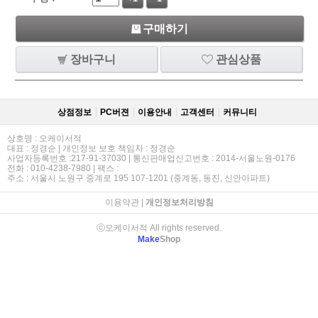
구매하기
장바구니
관심상품
상점정보
PC버젼
이용안내
고객센터
커뮤니티
상호명 : 오케이서적
대표 : 정경순 | 개인정보 보호 책임자 : 정경순
사업자등록번호 :217-91-37030 | 통신판매업신고번호 : 2014-서울노원-0176
전화 : 010-4238-7980 | 팩스 :
주소 : 서울시 노원구 중계로 195 107-1201 (중계동, 동진, 신안아파트)
이용약관
|
개인정보처리방침
ⓒ오케이서적 All rights reserved.
Make
Shop