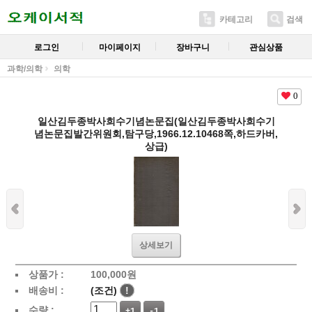
카테고리
검색
로그인
마이페이지
장바구니
관심상품
과학/의학
의학
0
일산김두종박사희수기념논문집(일산김두종박사희수기
념논문집발간위원회,탐구당,1966.12.10468쪽,하드카버,
상급)
상세보기
상품가 :
100,000
원
배송비 :
(조건)
!
수량 :
+1
-1