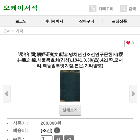
카테고리
검색
로그인
마이페이지
장바구니
관심상품
고서
기타
0
明治年間)朝鮮硏究文獻誌;명치년간조선연구문헌지(櫻
井義之 編,서물동호회(경성),1941.3.30(초),421쪽,모서
리,책등일부벗겨짐,본문,기타양호)
상세보기
상품가 :
200,000
원
배송비 :
(조건)
!
수량 :
+1
-1