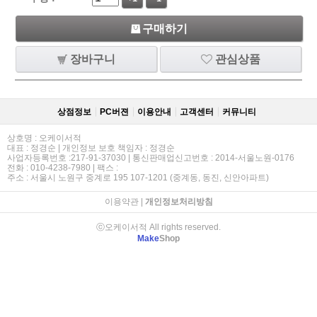
구매하기
장바구니
관심상품
상점정보
PC버젼
이용안내
고객센터
커뮤니티
상호명 : 오케이서적
대표 : 정경순 | 개인정보 보호 책임자 : 정경순
사업자등록번호 :217-91-37030 | 통신판매업신고번호 : 2014-서울노원-0176
전화 : 010-4238-7980 | 팩스 :
주소 : 서울시 노원구 중계로 195 107-1201 (중계동, 동진, 신안아파트)
이용약관
|
개인정보처리방침
ⓒ오케이서적 All rights reserved.
Make
Shop