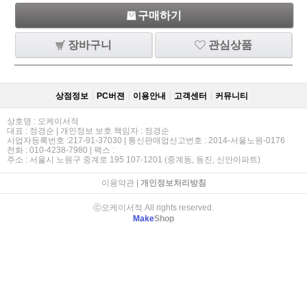
구매하기
장바구니
관심상품
상점정보
PC버젼
이용안내
고객센터
커뮤니티
상호명 : 오케이서적
대표 : 정경순 | 개인정보 보호 책임자 : 정경순
사업자등록번호 :217-91-37030 | 통신판매업신고번호 : 2014-서울노원-0176
전화 : 010-4238-7980 | 팩스 :
주소 : 서울시 노원구 중계로 195 107-1201 (중계동, 동진, 신안아파트)
이용약관
|
개인정보처리방침
ⓒ오케이서적 All rights reserved.
Make
Shop