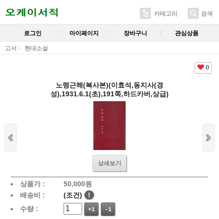
카테고리
검색
로그인
마이페이지
장바구니
관심상품
고서
현대소설
0
노령근해(복사본)(이효석,동지사(경
성),1931.6.1(초),191쪽,하드카버,상급)
상세보기
상품가 :
50,000
원
배송비 :
(조건)
!
수량 :
+1
-1