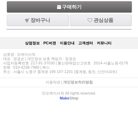
구매하기
장바구니
관심상품
상점정보
PC버젼
이용안내
고객센터
커뮤니티
상호명 : 오케이서적
대표 : 정경순 | 개인정보 보호 책임자 : 정경순
사업자등록번호 :217-91-37030 | 통신판매업신고번호 : 2014-서울노원-0176
전화 : 010-4238-7980 | 팩스 :
주소 : 서울시 노원구 중계로 195 107-1201 (중계동, 동진, 신안아파트)
이용약관
|
개인정보처리방침
ⓒ오케이서적 All rights reserved.
Make
Shop