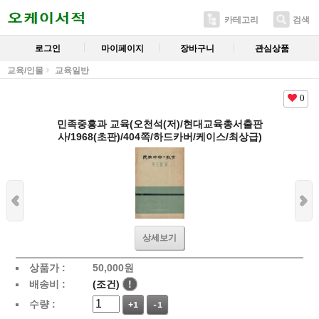
카테고리
검색
로그인
마이페이지
장바구니
관심상품
교육/인물
교육일반
0
민족중흥과 교육(오천석(저)/현대교육총서출판
사/1968(초판)/404쪽/하드카버/케이스/최상급)
상세보기
상품가 :
50,000
원
배송비 :
(조건)
!
수량 :
+1
-1