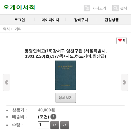
카테고리
검색
로그인
마이페이지
장바구니
관심상품
역사
기타
0
동명연혁고(15)강서구.양천구편 (서울특별시,
1991.2.20(초),377쪽+지도,하드카버,최상급)
상세보기
상품가 :
40,000
원
배송비 :
(조건)
!
수량 :
+1
-1