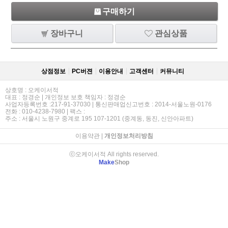
구매하기
장바구니
관심상품
상점정보
PC버젼
이용안내
고객센터
커뮤니티
상호명 : 오케이서적
대표 : 정경순 | 개인정보 보호 책임자 : 정경순
사업자등록번호 :217-91-37030 | 통신판매업신고번호 : 2014-서울노원-0176
전화 : 010-4238-7980 | 팩스 :
주소 : 서울시 노원구 중계로 195 107-1201 (중계동, 동진, 신안아파트)
이용약관
|
개인정보처리방침
ⓒ오케이서적 All rights reserved.
Make
Shop