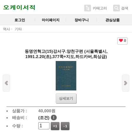
카테고리
검색
로그인
마이페이지
장바구니
관심상품
역사
기타
0
동명연혁고(15)강서구.양천구편 (서울특별시,
1991.2.20(초),377쪽+지도,하드카버,최상급)
상세보기
상품가 :
40,000
원
배송비 :
(조건)
!
수량 :
+1
-1