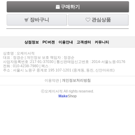
구매하기
장바구니
관심상품
상점정보
PC버젼
이용안내
고객센터
커뮤니티
상호명 : 오케이서적
대표 : 정경순 | 개인정보 보호 책임자 : 정경순
사업자등록번호 :217-91-37030 | 통신판매업신고번호 : 2014-서울노원-0176
전화 : 010-4238-7980 | 팩스 :
주소 : 서울시 노원구 중계로 195 107-1201 (중계동, 동진, 신안아파트)
이용약관
|
개인정보처리방침
ⓒ오케이서적 All rights reserved.
Make
Shop