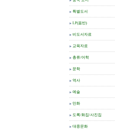
특별도서
LP(음반)
비도서자료
교육자료
총류/어학
문학
역사
예술
만화
도록/화집/사진집
대중문화