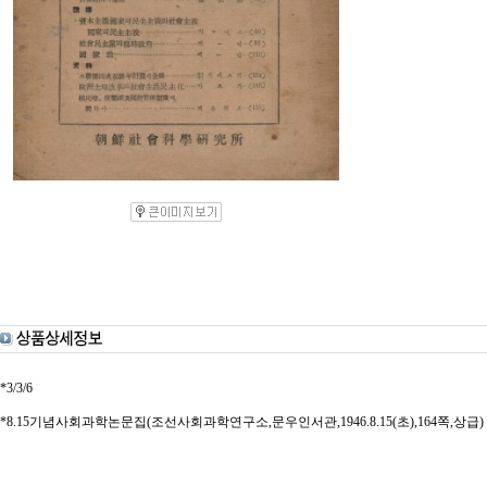
*3/3/6
*8.15기념사회과학논문집(조선사회과학연구소,문우인서관,1946.8.15(초),164쪽,상급)