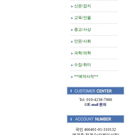
신문/잡지
교육/인물
종교/사상
인문/사회
과학/의학
수집/취미
**예약서적**
Tel: 010-4238-7980
E-mail 문의
국민 466401-01-310132
예금주:정경순(오케이서적)