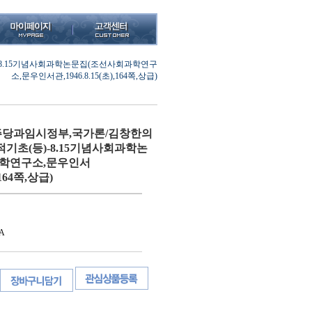
8.15기념사회과학논문집(조선사회과학연구
소,문우인서관,1946.8.15(초),164쪽,상급)
당과임시정부,국가론/김창한의
기초(등)-8.15기념사회과학논
학연구소,문우인서
,164쪽,상급)
A