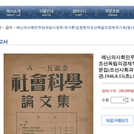
서
>
잡지
>
레닌의사회민주당과임시정부,국가론/김창한의조선독립의경제적기초(등)-
고서
레닌의사회민주
조선독립의경제적
문집(조선사회과
관,1946.8.15(초)
판매가격 :
200,000원
수량
E