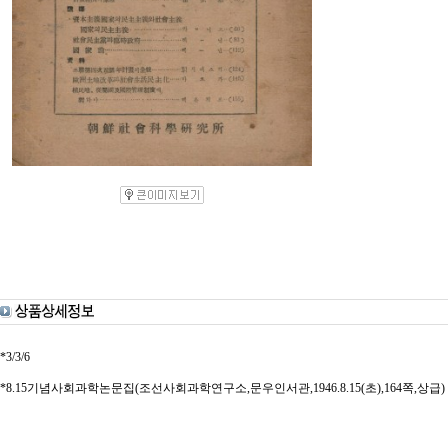
*3/3/6
*8.15기념사회과학논문집(조선사회과학연구소,문우인서관,1946.8.15(초),164쪽,상급)