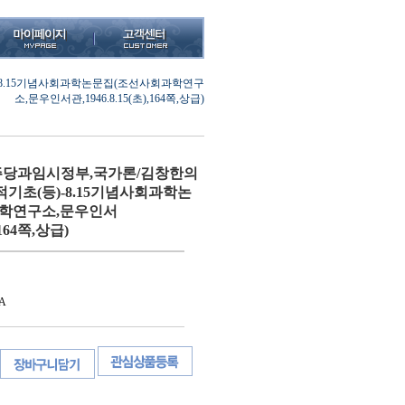
8.15기념사회과학논문집(조선사회과학연구
소,문우인서관,1946.8.15(초),164쪽,상급)
당과임시정부,국가론/김창한의
기초(등)-8.15기념사회과학논
학연구소,문우인서
,164쪽,상급)
A