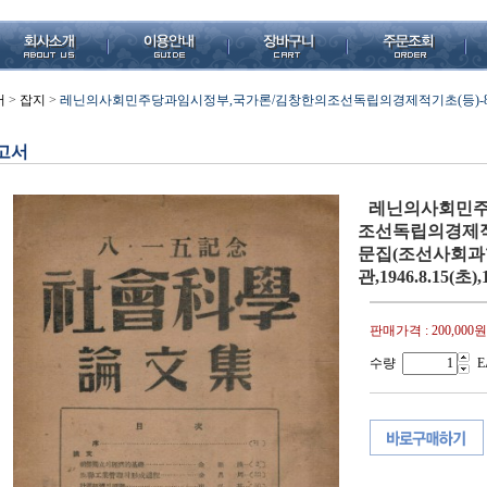
서
>
잡지
>
레닌의사회민주당과임시정부,국가론/김창한의조선독립의경제적기초(등)-
고서
레닌의사회민주
조선독립의경제적
문집(조선사회과
관,1946.8.15(초)
판매가격 :
200,000원
수량
E