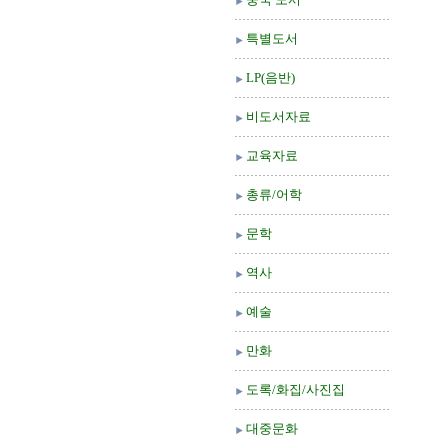
특별도서
LP(음반)
비도서자료
교육자료
총류/어학
문학
역사
예술
만화
도록/화집/사진집
대중문화