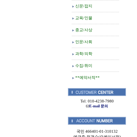
신문/잡지
교육/인물
종교/사상
인문/사회
과학/의학
수집/취미
**예약서적**
Tel: 010-4238-7980
E-mail 문의
국민 466401-01-310132
예금주:정경순(오케이서적)