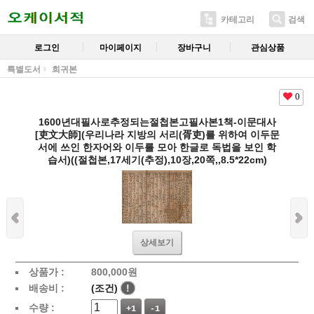
카테고리
검색
로그인
마이페이지
장바구니
관심상품
특별도서
희귀본
0
1600년대필사로추정되는절첩본고필사본1책-이문대사
[吏文大師](우리나라 지방의 서리(胥吏)를 위하여 이두문
서에 쓰인 한자어와 이두를 모아 한글로 독법을 보인 학
습서)((절첩본,17세기(추정),10장,20쪽,,8.5*22cm)
상세보기
상품가 :
800,000
원
배송비 :
(조건)
!
수량 :
+1
-1