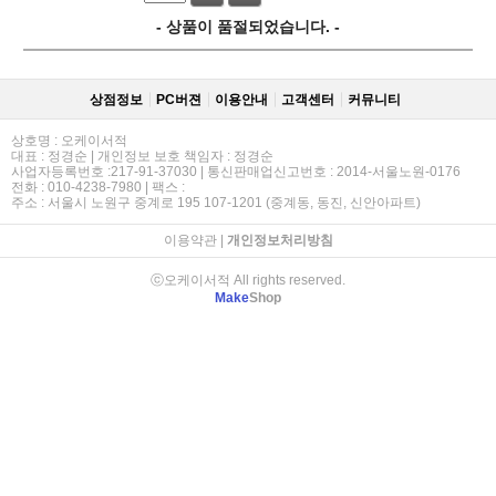
- 상품이 품절되었습니다. -
상점정보
PC버젼
이용안내
고객센터
커뮤니티
상호명 : 오케이서적
대표 : 정경순 | 개인정보 보호 책임자 : 정경순
사업자등록번호 :217-91-37030 | 통신판매업신고번호 : 2014-서울노원-0176
전화 : 010-4238-7980 | 팩스 :
주소 : 서울시 노원구 중계로 195 107-1201 (중계동, 동진, 신안아파트)
이용약관
|
개인정보처리방침
ⓒ오케이서적 All rights reserved.
Make
Shop