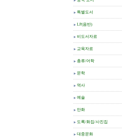
특별도서
LP(음반)
비도서자료
교육자료
총류/어학
문학
역사
예술
만화
도록/화집/사진집
대중문화