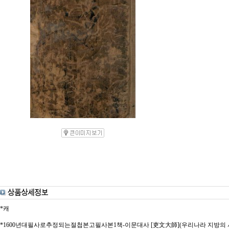
*캐
*1600년대필사로추정되는절첩본고필사본1책-이문대사 [吏文大師](우리나라 지방의 