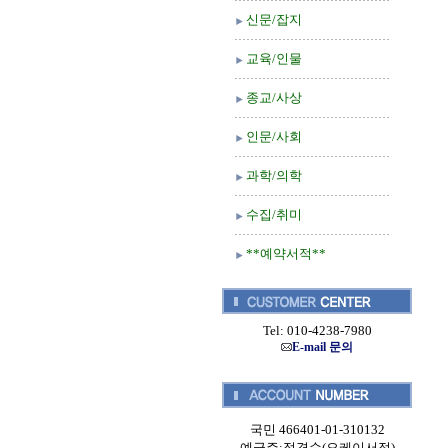
신문/잡지
교육/인물
종교/사상
인문/사회
과학/의학
수집/취미
**예약서적**
Tel: 010-4238-7980
E-mail 문의
국민 466401-01-310132
예금주:정경순(오케이서적)