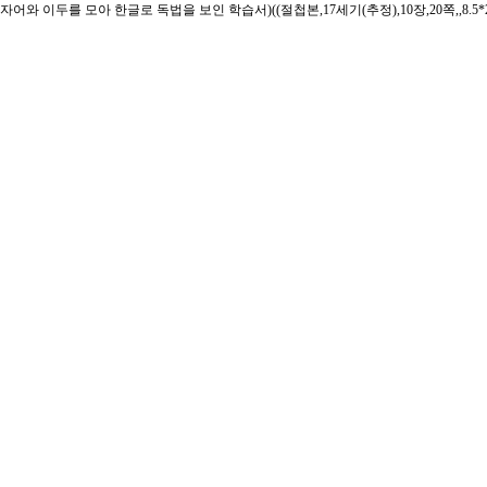
자어와 이두를 모아 한글로 독법을 보인 학습서)((절첩본,17세기(추정),10장,20쪽,,8.5*2