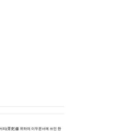
서리(胥吏)를 위하여 이두문서에 쓰인 한