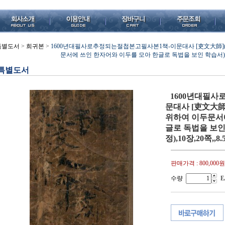
특별도서
>
희귀본
>
1600년대필사로추정되는절첩본고필사본1책-이문대사 [吏文大師](
문서에 쓰인 한자어와 이두를 모아 한글로 독법을 보인 학습서)((절첩본
특별도서
1600년대필
문대사 [吏文大師
위하여 이두문서
글로 독법을 보인 
정),10장,20쪽,,8.
판매가격 :
800,000원
수량
E