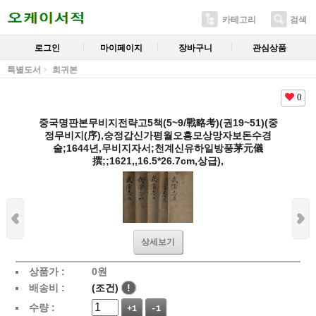
카테고리
검색
로그인
마이페이지
장바구니
관심상품
특별도서
희귀본
0
중국명판본무비지전략고5책(5~9/戰略考)(권19~51)(중
정무비지(序),숭정갑신가평월오흥모상망자보돈수경
술;1644년,무비지자서;천계신유하일방풍茅元儀
撰;;1621,,16.5*26.7cm,상급),
상세보기
상품가 :
0
원
배송비 :
(조건)
!
수량 :
+1
-1