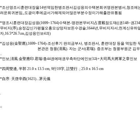
*조선영조시훈련대장을14번역임한병조판서김성응의수택본희귀명판본병서,청조
려운희귀본임,,도광이후에금서가해제되어많은부분수정이가해출판유통됨
*영조시훈련대장김성응(1699~1764)수택본-명판본무비지占度載점도재((권148~권234,총8
무비지(序),숭정갑신가평월오흥모상망자보돈수경술;1644년,무비지자서;천계신유하일방풍
자,16.5*26.7cm,김성응인보4괴)
*김성응(金聖應);1699~1764)-조선후기 판의금부사, 병조판서, 훈련대장 등을 역임한 
본관은 청풍(淸風). 자는 군서(君瑞). 증조부는 청풍부원군 김우명(金
..
*인보;淸風.金聖應印.君瑞/총44권에매권우측하단에인보3과+大司馬大將軍之章인보
*四周雙邊, 半郭 21.0 x 13.5 cm, 9行19字, 註雙行. ; 25.0 x 16.5 cm
*自序: 天啓辛酉(1621)...茅元儀
.
<