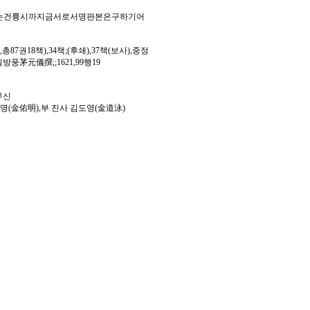
에는건륭시까지금서로서명판본은구하기어
7권18책),34책;(후쇄),37책(보사),중정
茅元儀撰;;1621,99행19
무신
佑明),부 진사 김도영(金道泳)