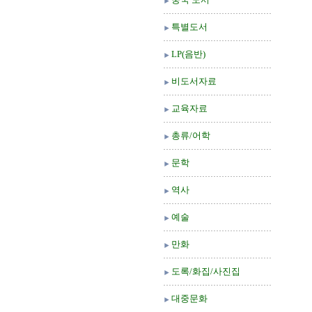
특별도서
LP(음반)
비도서자료
교육자료
총류/어학
문학
역사
예술
만화
도록/화집/사진집
대중문화