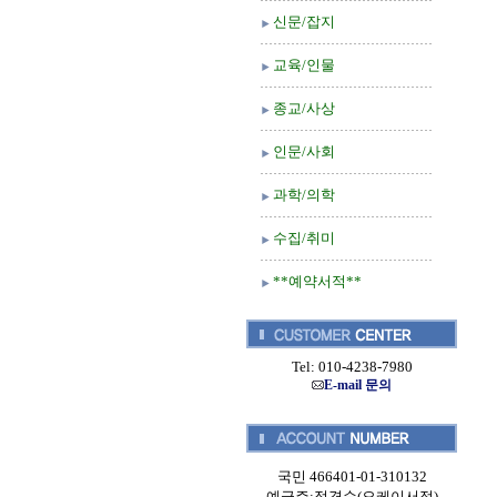
신문/잡지
교육/인물
종교/사상
인문/사회
과학/의학
수집/취미
**예약서적**
Tel: 010-4238-7980
E-mail 문의
국민 466401-01-310132
예금주:정경순(오케이서적)