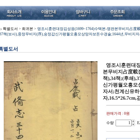
특별도서
>
희귀본
>
영조시훈련대장김성응(1699~1764)수택본-명판본무비지占度載점도재
,37책(보사),중정무비지(序),숭정갑신가평월오흥모상망자보돈수경술;1644년,무비지자서
특별도서
영조시훈련대장김성
본무비지占度載점도재
책),34책;(후쇄)
신가평월오흥모상
자서;천계신유하일
자,16.5*26.7c
판매가격 :
0원
수량
E