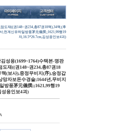
((권148~권234,총87권18책),34책;(후
;천계신유하일방풍茅元儀撰;;1621,99행19
자,16.5*26.7cm,김성응인보4괴)
응(1699~1764)수택본-명판
((권148~권234,총87권18
,37책(보사),중정무비지(序),숭정갑
망자보돈수경술;1644년,무비지
방풍茅元儀撰;;1621,99행19
m,김성응인보4괴)
A