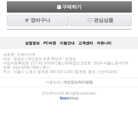
구매하기
장바구니
관심상품
상점정보
PC버젼
이용안내
고객센터
커뮤니티
상호명 : 오케이서적
대표 : 정경순 | 개인정보 보호 책임자 : 정경순
사업자등록번호 :217-91-37030 | 통신판매업신고번호 : 2014-서울노원-0176
전화 : 010-4238-7980 | 팩스 :
주소 : 서울시 노원구 중계로 195 107-1201 (중계동, 동진, 신안아파트)
이용약관
|
개인정보처리방침
ⓒ오케이서적 All rights reserved.
Make
Shop