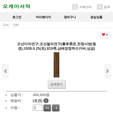
카테고리
검색
로그인
마이페이지
장바구니
관심상품
고서
기타
0
조선미의연구;조선쌀의연구(菱本長次,천창서방(동
경),1938.9.25(초),819쪽,삼베장정하드카버,상급)
상세보기
상품가 :
400,000
원
배송비 :
(조건)
!
수량 :
+1
-1